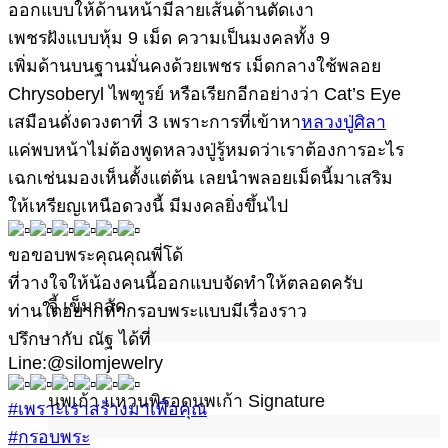
ออกแบบให้ด้านหน้ามีลายเส้นด้านตัดเงา
เพชรฝังแบบหุ้ม 9 เม็ด ความเป็นมงคลทั้ง 9
เพิ่มด้านบนฐานมั่นคงด้วยเพชร เม็ดกลางใช้พลอย
Chrysoberyl ไพฑูรย์ หรือเรียกอีกอย่างว่า Cat’s Eye
เสมือนดั่งดวงตาที่ 3 เพราะการที่เข้าหา
หลวงปู่ศิลา
แค่พบหน้าไม่ต้องพูดหลวงปู่รู้หมดว่าเราต้องการอะไร
เฉกเช่นมองเห็นตั้งแต่ต้น เลยนำพลอยเม็ดนี้มาเสริม
ให้เหรียญเหนือดวงนี้ มีมงคลยิ่งขึ้นไป
ขอขอบพระคุณคุณพี่โด้
ที่วางใจให้น้องคนนี้ออกแบบจัดทำให้ตลอดครับ
จี้ เข็มกลัด
ท่านใดอยากทำกรอบพระแบบมีเรื่องราว
ปรึกษากับ ณัฐ ได้ที่
Line:@silomjewelry
นพเก้า แหวนพิรอดนพเก้า Signature
#เพราะเราสร้างมาเพื่อคุณ
#กรอบพระ