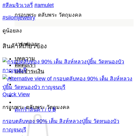
#สีลมจิวเวลรี่
#amulet
กรอบพระ ตลับพระ วัตถุมงคล
#silomjewelry
ดูน้อยลง
งานพลอย
สินค้าที่เกี่ยวข้อง
บทความ
ติดต่อเรา
แจ้งชำระเงิน
Quick View
กรอบพระ ตลับพระ วัตถุมงคล
ตะกร้าสินค้า /
0
฿
กรอบตลับทอง 90% เต็ม สิงห์หลวงปู่ยิ้ม วัดหนองบัว
กาญจนบุรี