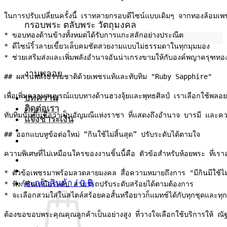
ในการปรับเปลี่ยนครั้งนี้ เราทลายกรอบดีไซน์แบบเดิมๆ จากทองล้อมเพชร
กรอบพระ ตลับพระ วัตถุมงคล
* ขอบทองด้านข้างทั้งหมดได้รับการแกะสลักอย่างประณีต

* ดีไซน์ริ้วลายเขี้ยวเล็บคมชัดสวยงามแบบไม่ธรรมดาในทุกมุมมอง

* ช่วยเสริมส่งและเพิ่มพลังอำนาจอันน่าเกรงขามให้กับองค์พญาครุฑทอ
งานพลอย
## ผสานพลังธรรมชาติด้วยเพชรแท้และทับทิม "Ruby Sapphire" 

เพื่อเพิ่มความสมบูรณ์แบบทางด้านฮวงจุ้ยและพุทธศิลป์ เราเลือกใช้
บทความ
ติดต่อเรา
ทับทิมนั้นขึ้นชื่อว่าเป็นอัญมณีแห่งราชา ที่แสดงถึงอำนาจ บารมี และคว
แจ้งชำระเงิน
## ออกแบบหูข้อต่อใหม่ “กินใช้ไม่สิ้นสุด” ปรับระดับได้ตามใจ

ความพิเศษที่ไม่เหมือนใครของงานชิ้นนี้คือ ตัวข้อสำหรับห้อยพระ ที่เ
* ตัวข้อเพชรมาพร้อมลวดลายมงคล สื่อความหมายถึงการ "มีกินมีใช้ไม่ส
ตะกร้าสินค้า /
0
฿
* ฟังก์ชันเหนือระดับ สามารถปรับระดับสร้อยได้ตามต้องการ 

* จะเลือกสวมใส่ในสไตล์สร้อยคอสั้นหรือยาวก็แมทช์ได้กับทุกชุดและทุ
ต้องขอขอบพระคุณคุณลูกค้าเป็นอย่างสูง ที่วางใจเลือกใช้บริการให้ ณั