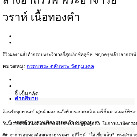
วราห์ เนื้อทองคำ
รีวิวผลงานสั่งทำกรอบพระจิวเวลรี่สุดเอ็กซ์คลูซีฟ พญาครุฑล้างอาถรร
หมวดหมู่:
กรอบพระ ตลับพระ วัตถุมงคล
จี้ เข็มกลัด
คำอธิบาย
ต้อนรับทุกท่านเข้าสู่หน้าผลงานสั่งทำกรอบพระจิวเวลรี่ชิ้นมาสเตอร์พีซจา
นพเก้า แหวนพิรอดนพเก้า Signature
วันนี้เราได้รับเกียรติและความไว้วางใจจากคุณลูกค้า ในการเนรมิตกรอ
## จากกรอบทองล้อมเพชรธรรมดา สู่ดีไซน์ "ใส่เขี้ยวเล็บ" ทรงอำนาจ