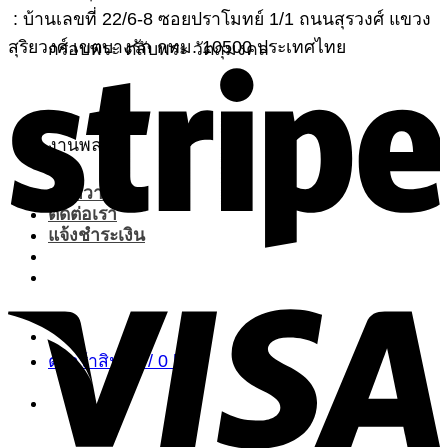
: บ้านเลขที่ 22/6-8 ซอยปราโมทย์ 1/1 ถนนสุรวงศ์ แขวง
สุริยวงศ์ เขตบางรัก กทม. 10500 ประเทศไทย
กรอบพระ ตลับพระ วัตถุมงคล
S
งานพลอย
บทความ
ติดต่อเรา
แจ้งชำระเงิน
V
ตะกร้าสินค้า /
0
฿