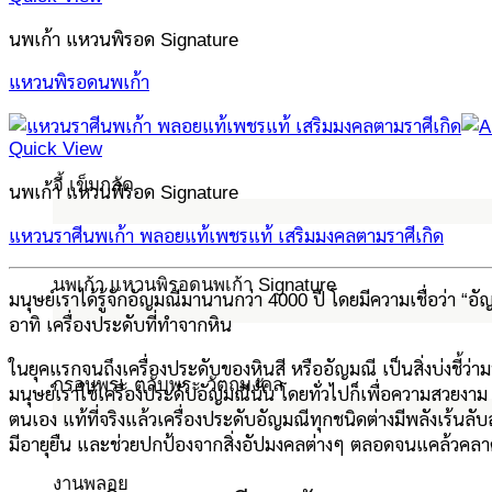
นพเก้า แหวนพิรอด Signature
แหวนพิรอดนพเก้า
Quick View
จี้ เข็มกลัด
นพเก้า แหวนพิรอด Signature
แหวนราศีนพเก้า พลอยแท้เพชรแท้ เสริมมงคลตามราศีเกิด
นพเก้า แหวนพิรอดนพเก้า Signature
มนุษย์เราได้รู้จักอัญมณีมานานกว่า 4000 ปี โดยมีความเชื่อว่า “
อาทิ เครื่องประดับที่ทำจากหิน
ในยุคแรกจนถึงเครื่องประดับของหินสี หรืออัญมณี เป็นสิ่งบ่งชี้ว่า
กรอบพระ ตลับพระ วัตถุมงคล
มนุษย์เราใช้เครื่องประดับอัญมณีนั้น โดยทั่วไปก็เพื่อความสวยงาม
ตนเอง แท้ที่จริงแล้วเครื่องประดับอัญมณีทุกชนิดต่างมีพลังเร้นลับ
มีอายุยืน และช่วยปกป้องจากสิ่งอัปมงคลต่างๆ ตลอดจนแคล้วคล
งานพลอย