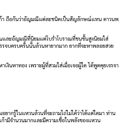
เก้า ถือกันว่าอัญมณีแต่ละชนิดเป็นสัญลักษณ์แทน ดาวนพ
ละอัญมณีที่นิยมแต่โบร่ำโบราณที่ชนชั้นสูงนิยมใส่
ามาบรรจบครบครั้นนั้นล้วนหายากมาก ยากที่จะหาพลอยสวย
หาเงินหาทอง เพราะผู้ที่สวมใส่เมื่อเจอผู้ใด ได้พูดคุยเจรจา
อยากรู้ในแหวนล้วนที่จะถามไถ่ไม่ได้ว่าได้แต่ใดมา ท่าน
ลอยนพเก้ามีจำนวนมากและมีความเชื่อในพลังของแหวน