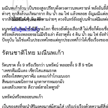
มณีนพเก้าล้วน เป็นของสูงเปรียบดั่งดวงดาวนพเคราะห์ พลังอันลี้ลับที่แ
ต่างๆ ทุกสิ่งล้วนเกิดมาจาก ดิน น้ำ ลม ไฟ แล้วพลอย อัญมณีแต่ละชน
จากสิ่งที่เหมือนๆ กัน คิดตามง่ายๆ ดวงจันทร์ยังอยู่บนฟ้าแต่มีผลต่อ
ไม่มีสินค้าในตะกร้า
มนูษย์เราเกิดมายังมีสีถูกฉโลก ซื้อรถยังต้องเลือกสี ไม่เชื่อก็ต้อ
กลับสู่หน้าร้านค้า
หรือพลังของพลอยจะไม่มีจริงเล่า ดังธาตุทั้ง 4 ดิน น้ำ ลม ไฟ ยั
ปัจจุบัน ไม่ใช่แค่ในประเทศไทยแต่ทุกประเทศก็ว่าได้เชื่อเรื่องข
รัตนชาติไทย มณีนพเก้า
รัตนชาต ทั้ง 9 หรือเรียกว่า นพรัตน์ พลอยทั้ง 9 สี 9 ชนิด
“เพชรดีมณีแดง เขียวใสแสงมรกต
เหลืองใสสดบุษราคัม แดงแก่ก่ำโกเมนเอก
สีหมอกเมฆนิลกาฬ มุกดาหารหมอกมัว
แดงสลัวเพทาย สังวาลย์สายไพฑูรย์”
นพรัตน์หรือพลอยนพเก้า
เป็นของสูงที่จะนำสิริมงคลมาสู่ผู้สวมใส่ เจริญรุ่งเรืองด้วยความดีส