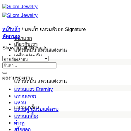
ข้าม
ไป
ยัง
เนื้อหา
หน้าหลัก
/
นพเก้า แหวนพิรอด Signature
คัดกรอง
หน้าแรก
เกี่ยวกับเรา
Showing all 9 results
แหวนหมั้น แหวนแต่งงาน
เครื่องประดับ
ผลงานของเรา
แหวนหมั้น แหวนแต่งงาน
แหวนแถว Eternity
แหวนเพชร
แหวน
แหวนเกลี้ยง
แหวนคู่-แหวนแต่งงาน
แหวนเกลี้ยง
ต่างหู
สร้อยคอ