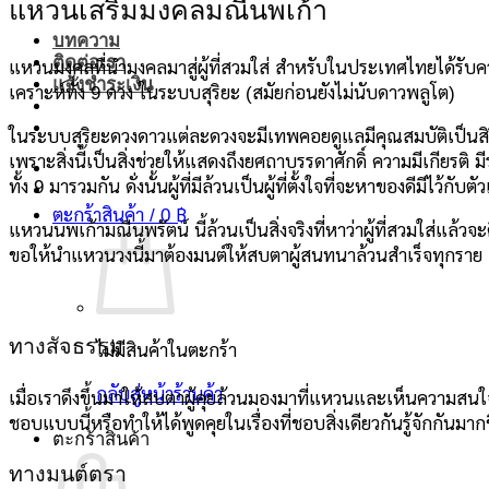
แหวนเสริมมงคลมณีนพเก้า
บทความ
ติดต่อเรา
แหวนมงคลที่นำมงคลมาสู่ผู้ที่สวมใส่ สำหรับในประเทศไทยได้รับ
แจ้งชำระเงิน
เคราะห์ทั้ง 9 ดวง ในระบบสุริยะ (สมัยก่อนยังไม่นับดาวพลูโต)
ในระบบสุริยะดวงดาวแต่ละดวงจะมีเทพคอยดูแลมีคุณสมบัติเป็นสิริ
เพราะสิ่งนี้เป็นสิ่งช่วยให้แสดงถึงยศถาบรรดาศักดิ์ ความมีเกีย
ทั้ง 9 มารวมกัน ดั่งนั้นผู้ที่มีล้วนเป็นผู้ที่ตั้งใจที่จะหาของดีมีไว้กับต
ตะกร้าสินค้า /
0
฿
แหวนนพเก้ามณีนพรัตน์ นี้ล้วนเป็นสิ่งจริงที่หาว่าผู้ที่สวมใส่แล้ว
ขอให้นำแหวนวงนี้มาต้องมนต์ให้สบตาผู้สนทนาล้วนสำเร็จทุกราย
ทางสัจธรรม
ไม่มีสินค้าในตะกร้า
กลับสู่หน้าร้านค้า
เมื่อเราดึงขึ้นมาให้สบตาผู้คุยล้วนมองมาที่แหวนและเห็นความสนใจ
ชอบแบบนี้หรือทำให้ได้พูดคุยในเรื่องที่ชอบสิ่งเดียวกันรู้จักกัน
ตะกร้าสินค้า
ทางมนต์ตรา