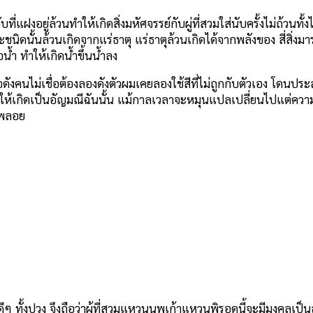
ฝงอยู่ล้วนทำให้เกิดสิ่งมหัศจรรย์กับผู่ที่สวมใส่นับครั้งไม่ถ้วนทั้งได้
ิดนั้นล้วนเกิดจากแร่ธาตุ แร่ธาตุล้วนเกิดได้จากพลังของ สี่สิ่งมารวม
น้ำ ทำให้เกิดน้ำขึ้นน้ำลง
งเชื่อดังคนไม่เชื่อต้องลองดังตัวผมเคยลองใช้สีที่ไม่ถูกกับตัวเอง โด
งทำให้เกิดเป็นอัญมณีฉันนั้น แม้กาลเวลาจะหมุนแปลเปลี่ยนไปแต่ความ
องพลอย
ิ่งดีๆ ทั้งปวง จึงถือว่าผู้ที่สวมแหวนนพเก้าแหวนพิรอดนี้จะมีมงคลเป็น