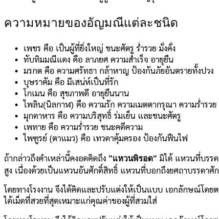
ความหมายของอัญมณีแต่ละชนิด
เพชร คือ เป็นผู้ที่ยิ่งใหญ่ ชนะศัตรู ร่ำรวย มั่งคั่ง
ทับทิมมณีแดง คือ ลาภยศ ความสำเร็จ อายุยืน
มรกต คือ ความศรัทธา กล้าหาญ ป้องกันภัยอันตรายทั้งปวง
บุษราคัม คือ มีเสน่ห์เป็นที่รัก
โกเมน คือ สุขภาพดี อายุยืนนาน
ไพลิน(นิลกาฬ) คือ ความรัก ความเมตตากรุณา ความร่ำรวย
มุกดาหาร คือ ความบริสุทธิ์ ร่มเย็น และชนะศัตรู
เพทาย คือ ความร่ำรวย ชนะคดีความ
ไพฑูรย์ (ตาแมว) คือ เทวดาคุ้มครอง ป้องกันฟืนไฟ
ถ้ากล่าวถึงคำเหล่านี้คงอดคิดถึง
"แหวนพิรอด"
มิได้ แหวนที่บรรด
สูง เนื่องด้วยเป็นแหวนอันศักดิ์สิทธิ์ แหวนที่บอกถึงยศถาบรรดาศั
โดยทางโรงงาน จึงได้คิดและปรับแต่งให้เป็นแบบ เอกลักษณ์โดย
ได้เม็ดที่สวยที่สุดเหมาะแก่คุณค่าของผู้ที่สวมใส่