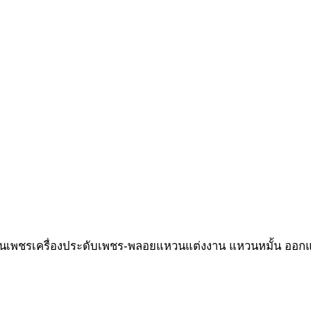
รแบบครบวงจร มาที่
แหวนเพชรเครื่องประดับเพชร-พลอยแหวนแต่งงาน แหวนหมั้น ออก