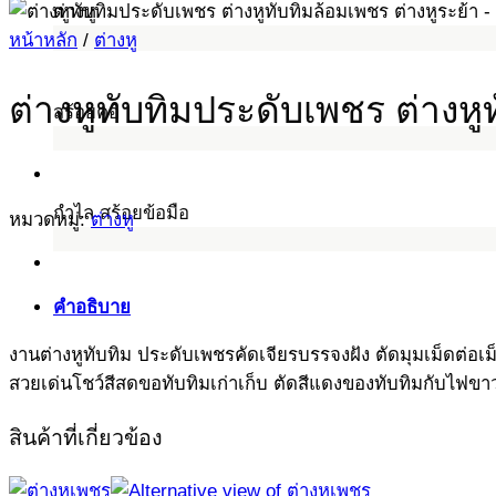
ต่างหู
หน้าหลัก
/
ต่างหู
ต่างหูทับทิมประดับเพชร ต่างหู
สร้อยคอ
กำไล สร้อยข้อมือ
หมวดหมู่:
ต่างหู
คำอธิบาย
งานต่างหูทับทิม ประดับเพชรคัดเจียรบรรจงฝัง ตัดมุมเม็ดต่อเม็ด
สวยเด่นโชว์สีสดขอทับทิมเก่าเก็บ ตัดสีแดงของทับทิมกับไฟ
สินค้าที่เกี่ยวข้อง