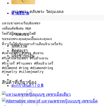
กรอบพระ ตลับพระ วัตถุมงคล
คำอธิบาย
แหวนชายทรงเรียบฝังเพชร

เหลี่ยมคัดพิเศษ H&A 

ไซส์ได้ใส่สวย ขาวไฟดี

งานพลอย
ขอขอบพระคุณคุณเอี๊ยมและคุณเจ

บทความ
ติดต่อเรา
#แหวนเพชร #เพชร #แหวน

แจ้งชำระเงิน
#รับทำแหวนเพชร #รับทำแหวน

#จิวเวลรี่ #ร้านเพชร #สีลมจิวเวลรี่

#diamond #ring #diamondring

#jewelry #silomjewelry
สินค้าที่เกี่ยวข้อง
ตะกร้าสินค้า /
0
฿